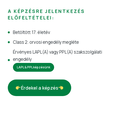
A KÉPZÉSRE JELENTKEZÉS
ELŐFELTÉTELEI:
Betöltött 17. életév
Class 2. orvosi engedély megléte
Érvényes LAPL(A) vagy PPL(A) szakszolgálati
engedély
LAPL & PPL képzésünk
Érdekel a képzés