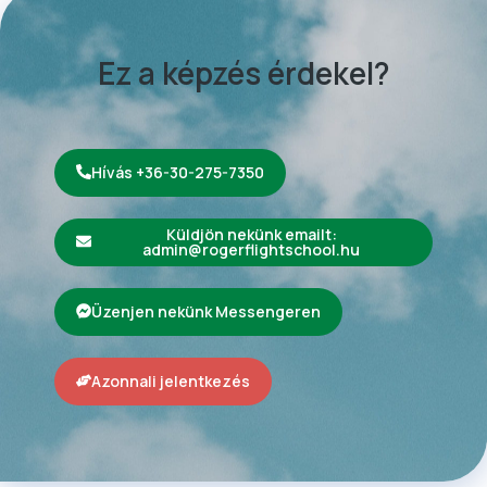
Ez a képzés érdekel?
Hívás +36-30-275-7350
Küldjön nekünk emailt:
admin@rogerflightschool.hu
Üzenjen nekünk Messengeren
Azonnali jelentkezés