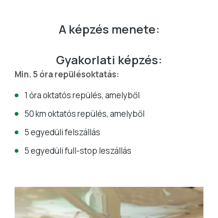
A képzés menete:
Gyakorlati képzés:
Min. 5 óra repülésoktatás:
1 óra oktatós repülés, amelyből
50 km oktatós repülés, amelyből
5 egyedüli felszállás
5 egyedüli full-stop leszállás