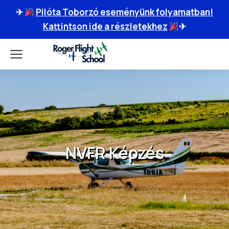
✈
Pilóta Toborzó eseményünk folyamatban!
Kattintson ide a részletekhez
✈
NVFR Képzés