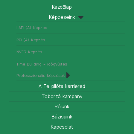
Kezdőlap
Képzéseink
LAPL(A) Képzés
PPL(A) Képzés
NVFR Képzés
Time Building – időgyűjtés
Professzionális képzések
A Te pilóta karriered
Toborzó kampány
Rólunk
Bázisaink
Kapcsolat